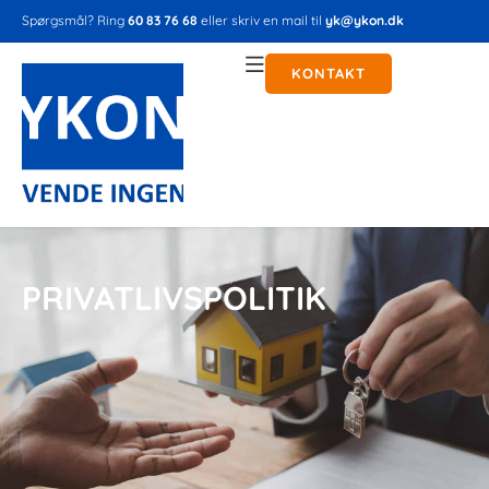
Spørgsmål? Ring
60 83 76 68
eller skriv en mail til
yk@ykon.dk
KONTAKT
PRIVATLIVSPOLITIK