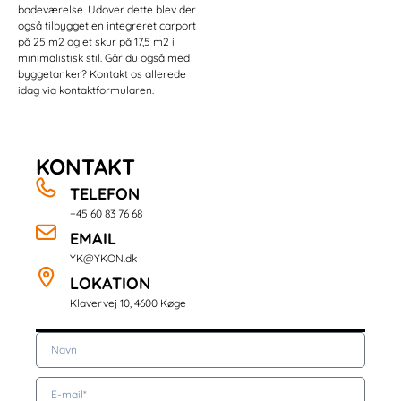
badeværelse. Udover dette blev der
også tilbygget en integreret carport
på 25 m2 og et skur på 17,5 m2 i
minimalistisk stil. Går du også med
byggetanker? Kontakt os allerede
idag via kontaktformularen.
KONTAKT
TELEFON
+45 60 83 76 68
EMAIL
YK@YKON.dk
LOKATION
Klavervej 10, 4600 Køge