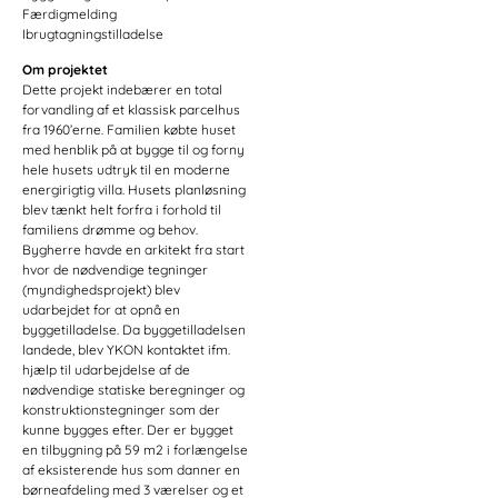
Færdigmelding
Ibrugtagningstilladelse
Om projektet
Dette projekt indebærer en total
forvandling af et klassisk parcelhus
fra 1960’erne. Familien købte huset
med henblik på at bygge til og forny
hele husets udtryk til en moderne
energirigtig villa. Husets planløsning
blev tænkt helt forfra i forhold til
familiens drømme og behov.
Bygherre havde en arkitekt fra start
hvor de nødvendige tegninger
(myndighedsprojekt) blev
udarbejdet for at opnå en
byggetilladelse. Da byggetilladelsen
landede, blev YKON kontaktet ifm.
hjælp til udarbejdelse af de
nødvendige statiske beregninger og
konstruktionstegninger som der
kunne bygges efter. Der er bygget
en tilbygning på 59 m2 i forlængelse
af eksisterende hus som danner en
børneafdeling med 3 værelser og et