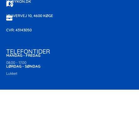
YK@YKON.DK
KLAVERVEJ 10, 4600 KØGE
CVR: 43143050
TELEFONTIDER
MANDAG - FREDAG
08.00 - 17.00
LØRDAG - SØNDAG
Lukket
GENERELT
FORRETNINGSBETINGELSER
PRIVATLIVSPOLITIK
OM FIRMAET
KONTAKT
REFERENCER