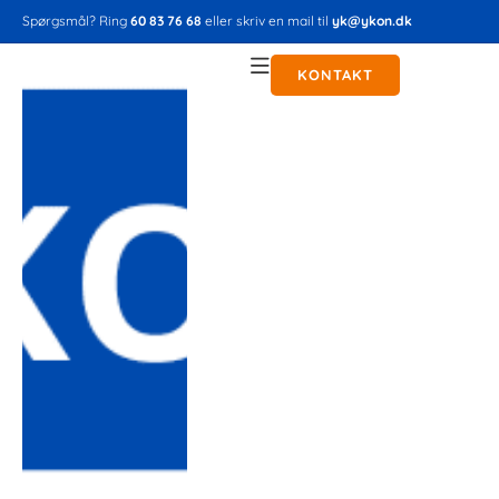
Spørgsmål? Ring
60 83 76 68
eller skriv en mail til
yk@ykon.dk
KONTAKT